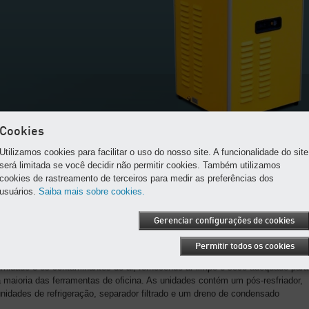
Cookies
Utilizamos cookies para facilitar o uso do nosso site. A funcionalidade do site
será limitada se você decidir não permitir cookies. Também utilizamos
cookies de rastreamento de terceiros para medir as preferências dos
usuários.
Saiba mais sobre cookies.
Capacidade de vazão: 0,5 a 4,1 m³/min
Gerenciar configurações de cookies
Os Secadores por Refrigeração de Alta Temperatura da Kaeser (HTRD) são
especificamente projetados para uso com compressores de pistão de 3,7 -
Permitir todos os cookies
18.,6 kW. Esses secadores por refrigeração de alta temperatura removem a
umidade e os contaminantes do ar, fornecendo ar limpo e seco adequado para
 maioria das ferramentas de oficina. As unidades contém um pós-resfriador,
nidades de refrigeração, separador filtrado e um dreno de condensado