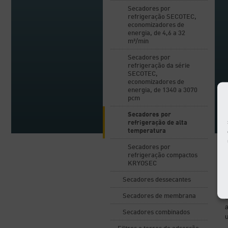
Secadores por
refrigeração SECOTEC,
economizadores de
energia, de 4,6 a 32
m³/min
Secadores por
refrigeração da série
SECOTEC,
economizadores de
energia, de 1340 a 3070
pcm
Secadores por
refrigeração de alta
temperatura
Secadores por
refrigeração compactos
KRYOSEC
Secadores dessecantes
Secadores de membrana
a
Secadores combinados
u