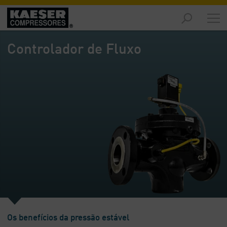
Produtos
e
Controlador de Fluxo
Soluções
-
Visão
geral
Serviços
-
Visão
geral
Recursos
de
Ar
Comprimido
-
Visão
Os benefícios da pressão estável
geral