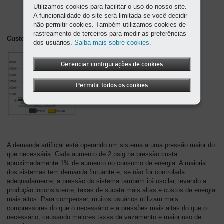
Utilizamos cookies para facilitar o uso do nosso site.
A funcionalidade do site será limitada se você decidir
não permitir cookies. Também utilizamos cookies de
rastreamento de terceiros para medir as preferências
Custos de Vazamentos
dos usuários.
Saiba mais sobre cookies.
Gerenciar configurações de cookies
Permitir todos os cookies
A demanda artificial está operando um sistema a uma pressão maior do
que necessária. Cada aumento de 2 psig na pressão custa
aproximadamente 1% de aumento no consumo de energia. A maioria
dos sistemas tem demanda flutuante e, se não for controlada
adequadamente, a pressão do sistema também irá oscilar, levando a
produção inconsistente, taxas de sucata mais altas e custos de energia
mais altos. Para compensar, muitos usuários utilizam mais
compressores do que o necessário e a pressões mais altas do que o
necessário, causando maiores taxas de vazamento e maior uso de