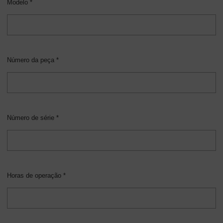
Modelo *
Sobre
nós
-
Visão
geral
Número da peça *
Número de série *
Horas de operação *