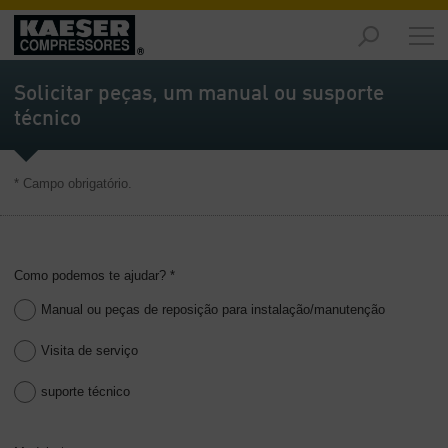
Produtos
e
Solicitar peças, um manual ou susporte
Soluções
técnico
-
Visão
geral
* Campo obrigatório.
Serviços
-
Visão
geral
Como podemos te ajudar? *
Manual ou peças de reposição para instalação/manutenção
Recursos
de
Visita de serviço
Ar
Comprimido
suporte técnico
-
Visão
geral