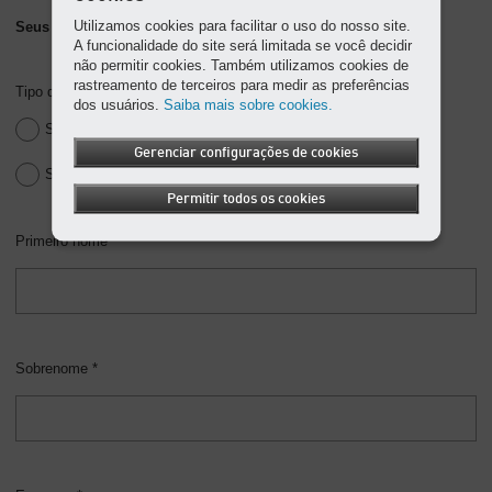
Utilizamos cookies para facilitar o uso do nosso site.
Seus detalhes pessoais/empresariais
A funcionalidade do site será limitada se você decidir
não permitir cookies. Também utilizamos cookies de
rastreamento de terceiros para medir as preferências
Tipo de endereço *
dos usuários.
Saiba mais sobre cookies.
Sr.
Gerenciar configurações de cookies
Sra.
Permitir todos os cookies
Primeiro nome *
Sobrenome *