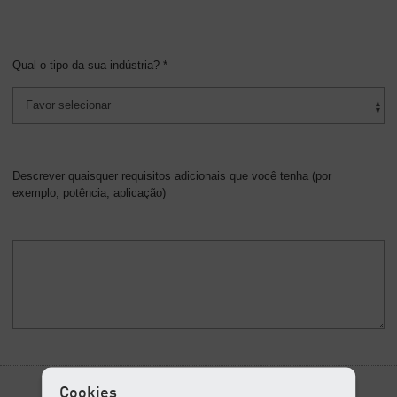
Qual o tipo da sua indústria? *
Descrever quaisquer requisitos adicionais que você tenha (por
exemplo, potência, aplicação)
Cookies