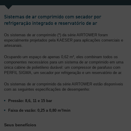
Sobre
nós
Sistemas de ar comprimido com secador por
-
refrigeração integrado e reservatório de ar
Visão
geral
Os sistemas de ar comprimido (*) da série AIRTOWER foram
especialmente projetados pela KAESER para aplicações comerciais e
artesanais.
Ocupando um espaço de apenas 0,62 m², eles combinam todos os
componentes necessários para um sistema de ar comprimido em uma
única cabine de polietileno durável: um compressor de parafuso com
PERFIL SIGMA, um secador por refrigeração e um reservatório de ar.
Os sistemas de ar comprimido da série AIRTOWER estão disponíveis
com as seguintes especificações de desempenho:
Pressão: 8,6, 11 e 15 bar
Faixa de vazão: 0,25 a 0,80 m³/min
Seus benefícios