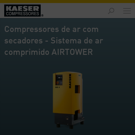
Produtos
e
Compressores de ar com
Soluções
-
secadores - Sistema de ar
Visão
geral
comprimido AIRTOWER
Serviços
-
Visão
geral
Recursos
de
Ar
Comprimido
-
Visão
geral