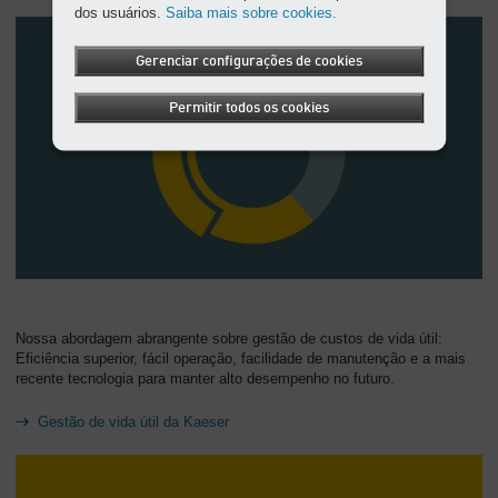
dos usuários.
Saiba mais sobre cookies.
Gerenciar configurações de cookies
Permitir todos os cookies
Nossa abordagem abrangente sobre gestão de custos de vida útil:
Eficiência superior, fácil operação, facilidade de manutenção e a mais
recente tecnologia para manter alto desempenho no futuro.
Gestão de vida útil da Kaeser