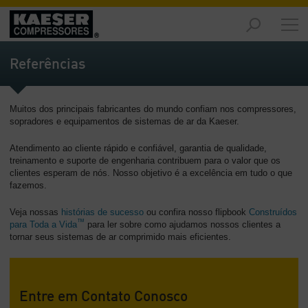
Produtos
e
Referências
Soluções
-
Visão
Muitos dos principais fabricantes do mundo confiam nos compressores,
geral
sopradores e equipamentos de sistemas de ar da Kaeser.
Serviços
Atendimento ao cliente rápido e confiável, garantia de qualidade,
-
treinamento e suporte de engenharia contribuem para o valor que os
Visão
clientes esperam de nós. Nosso objetivo é a excelência em tudo o que
geral
fazemos.
Veja nossas
histórias de sucesso
ou confira nosso flipbook
Construídos
Recursos
™
para Toda a Vida
para ler sobre como ajudamos nossos clientes a
de
tornar seus sistemas de ar comprimido mais eficientes.
Ar
Comprimido
-
Visão
Entre em Contato Conosco
geral