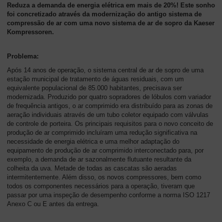
Reduza a demanda de energia elétrica em mais de 20%! Este sonho
foi concretizado através da modernização do antigo sistema de
Sobre
compressão de ar com uma novo sistema de ar de sopro da Kaeser
nós
Kompressoren.
-
Visão
Problema:
geral
Após 14 anos de operação, o sistema central de ar de sopro de uma
estação municipal de tratamento de águas residuais, com um
equivalente populacional de 85.000 habitantes, precisava ser
modernizada. Produzido por quatro sopradores de lóbulos com variador
de frequência antigos, o ar comprimido era distribuído para as zonas de
aeração individuais através de um tubo coletor equipado com válvulas
de controle de porteira. Os principais requisitos para o novo conceito de
produção de ar comprimido incluíram uma redução significativa na
necessidade de energia elétrica e uma melhor adaptação do
equipamento de produção de ar comprimido interconectado para, por
exemplo, a demanda de ar sazonalmente flutuante resultante da
colheita da uva. Metade de todas as cascatas são aeradas
intermitentemente. Além disso, os novos compressores, bem como
todos os componentes necessários para a operação, tiveram que
passar por uma inspeção de desempenho conforme a norma ISO 1217
Anexo C ou E antes da entrega.