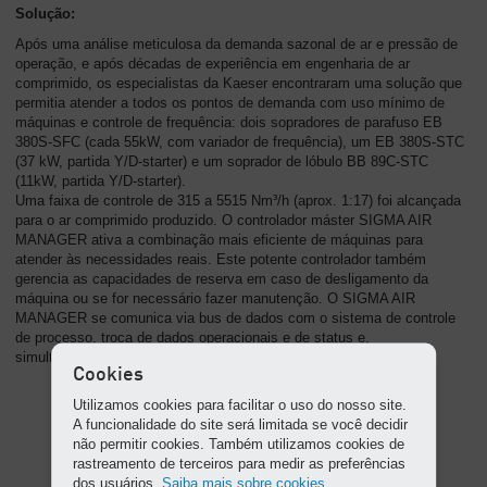
Solução:
Após uma análise meticulosa da demanda sazonal de ar e pressão de
operação, e após décadas de experiência em engenharia de ar
comprimido, os especialistas da Kaeser encontraram uma solução que
permitia atender a todos os pontos de demanda com uso mínimo de
máquinas e controle de frequência: dois sopradores de parafuso EB
380S-SFC (cada 55kW, com variador de frequência), um EB 380S-STC
(37 kW, partida Y/D-starter) e um soprador de lóbulo BB 89C-STC
(11kW, partida Y/D-starter).
Uma faixa de controle de 315 a 5515 Nm³/h (aprox. 1:17) foi alcançada
para o ar comprimido produzido. O controlador máster SIGMA AIR
MANAGER ativa a combinação mais eficiente de máquinas para
atender às necessidades reais. Este potente controlador também
gerencia as capacidades de reserva em caso de desligamento da
máquina ou se for necessário fazer manutenção. O SIGMA AIR
MANAGER se comunica via bus de dados com o sistema de controle
de processo, troca de dados operacionais e de status e,
simultaneamente, implementa a regulação de pressão.
Cookies
Utilizamos cookies para facilitar o uso do nosso site.
A funcionalidade do site será limitada se você decidir
não permitir cookies. Também utilizamos cookies de
rastreamento de terceiros para medir as preferências
dos usuários.
Saiba mais sobre cookies.