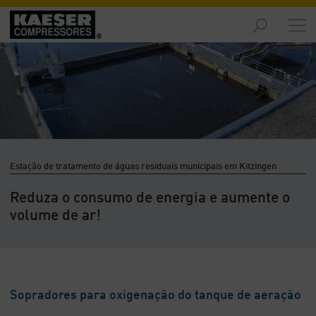
Produtos
e
Soluções
-
Visão
geral
Serviços
-
Estação de tratamento de águas residuais municipais em Kitzingen
Visão
geral
Reduza o consumo de energia e aumente o
volume de ar!
Recursos
de
Ar
Comprimido
-
Visão
Sopradores para oxigenação do tanque de aeração
geral