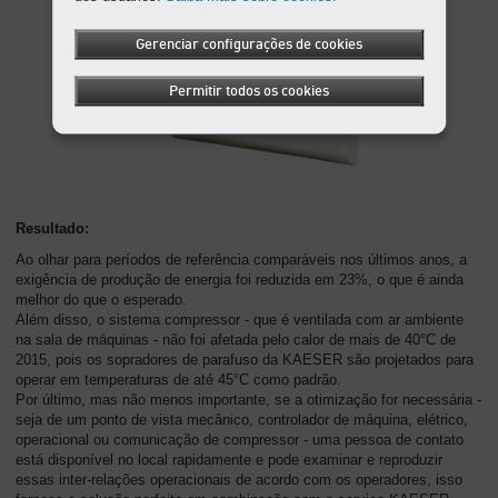
Gerenciar configurações de cookies
Permitir todos os cookies
Resultado:
Ao olhar para períodos de referência comparáveis nos últimos anos, a
exigência de produção de energia foi reduzida em 23%, o que é ainda
melhor do que o esperado.
Além disso, o sistema compressor - que é ventilada com ar ambiente
na sala de máquinas - não foi afetada pelo calor de mais de 40°C de
2015, pois os sopradores de parafuso da KAESER são projetados para
operar em temperaturas de até 45°C como padrão.
Por último, mas não menos importante, se a otimização for necessária -
seja de um ponto de vista mecânico, controlador de máquina, elétrico,
operacional ou comunicação de compressor - uma pessoa de contato
está disponível no local rapidamente e pode examinar e reproduzir
essas inter-relações operacionais de acordo com os operadores, isso