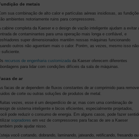
Fundição de metais
om sua combinação de alto calor e partículas aéreas insidiosas, as fundiçõ
são ambientes notoriamente ruins para compressores.
 cabine completa da Kaeser e o design de vazão inteligente ajudam a evitar 
entrada de contaminantes para uma operação mais longa e confiável, e
resfriadores super dimensionados mantêm nossas máquinas funcionando
quando outros não aguentam mais o calor. Porém, as vezes, mesmo isso não
 suficiente.
Os
recursos de engenharia customizada
da Kaeser oferecem diferentes
bordagens para lidar com condições difíceis da sala de máquinas.
Facas de ar
As facas de ar dependem de fluxos constantes de ar comprimido para remove
luidos de corte ou outras soluções de produtos de metal.
Muitas vezes, esse é um desperdício de ar, mas com uma combinação de
esign de sistema inteligente e bicos eficientes, especialmente projetados,
você pode reduzir o consumo de energia. Em alguns casos, pode fazer sentid
tilizar
sopradores
em vez de compressores para facas de are a Kaeser
também pode ajudar nisso.
steja você cortando, dobrando, laminando, jateando, retificando, fresando ou