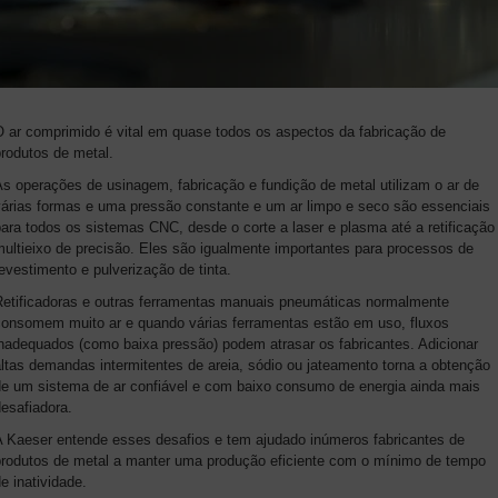
O ar comprimido é vital em quase todos os aspectos da fabricação de
produtos de metal.
s operações de usinagem, fabricação e fundição de metal utilizam o ar de
várias formas e uma pressão constante e um ar limpo e seco são essenciais
ara todos os sistemas CNC, desde o corte a laser e plasma até a retificação
ultieixo de precisão. Eles são igualmente importantes para processos de
evestimento e pulverização de tinta.
Retificadoras e outras ferramentas manuais pneumáticas normalmente
consomem muito ar e quando várias ferramentas estão em uso, fluxos
inadequados (como baixa pressão) podem atrasar os fabricantes. Adicionar
ltas demandas intermitentes de areia, sódio ou jateamento torna a obtenção
de um sistema de ar confiável e com baixo consumo de energia ainda mais
desafiadora.
A Kaeser entende esses desafios e tem ajudado inúmeros fabricantes de
produtos de metal a manter uma produção eficiente com o mínimo de tempo
e inatividade.