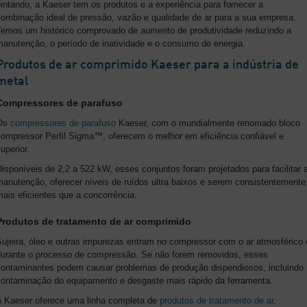
intando, a Kaeser tem os produtos e a experiência para fornecer a
combinação ideal de pressão, vazão e qualidade de ar para a sua empresa.
Temos um histórico comprovado de aumento de produtividade reduzindo a
manutenção, o período de inatividade e o consumo de energia.
Produtos de ar comprimido Kaeser para a indústria de
metal
Compressores de parafuso
Os
compressores de parafuso
Kaeser, com o mundialmente renomado bloco
compressor Perfil Sigma™, oferecem o melhor em eficiência confiável e
uperior.
isponíveis de 2,2 a 522 kW, esses conjuntos foram projetados para facilitar 
manutenção, oferecer níveis de ruídos ultra baixos e serem consistentemente
ais eficientes que a concorrência.
Produtos de tratamento de ar comprimido
Sujeira, óleo e outras impurezas entram no compressor com o ar atmosférico 
durante o processo de compressão. Se não forem removidos, esses
contaminantes podem causar problemas de produção dispendiosos, incluindo
contaminação do equipamento e desgaste mais rápido da ferramenta.
A Kaeser oferece uma linha completa de
produtos de tratamento de ar
,