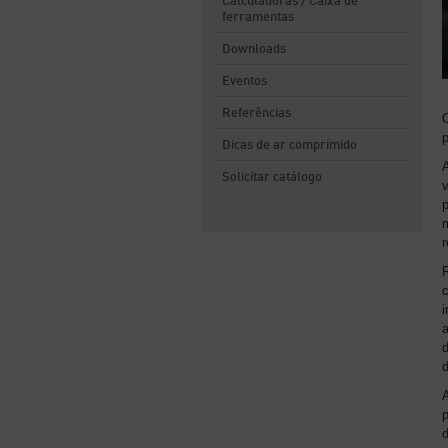
Calculadoras / Caixa de
ferramentas
Downloads
Eventos
Referências
Dicas de ar comprimido
A
Solicitar catálogo
p
m
r
a
d