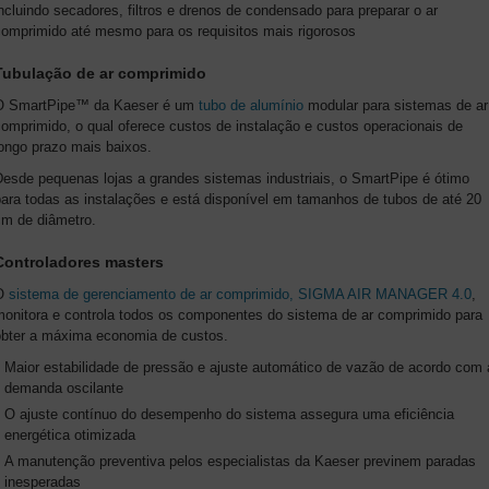
ncluindo secadores, filtros e drenos de condensado para preparar o ar
comprimido até mesmo para os requisitos mais rigorosos
Tubulação de ar comprimido
O SmartPipe™ da Kaeser é um
tubo de alumínio
modular para sistemas de ar
omprimido, o qual oferece custos de instalação e custos operacionais de
longo prazo mais baixos.
Desde pequenas lojas a grandes sistemas industriais, o SmartPipe é ótimo
para todas as instalações e está disponível em tamanhos de tubos de até 20
cm de diâmetro.
Controladores masters
O
sistema de gerenciamento de ar comprimido, SIGMA AIR MANAGER 4.0
,
monitora e controla todos os componentes do sistema de ar comprimido para
obter a máxima economia de custos.
Maior estabilidade de pressão e ajuste automático de vazão de acordo com 
demanda oscilante
O ajuste contínuo do desempenho do sistema assegura uma eficiência
energética otimizada
A manutenção preventiva pelos especialistas da Kaeser previnem paradas
inesperadas